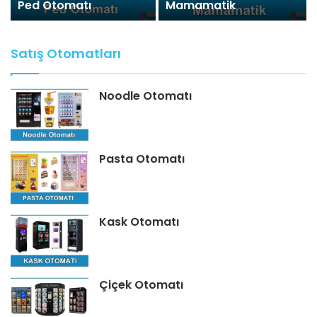
ı
Ped Otomatı
Mamamatik
Satış Otomatları
Noodle Otomatı
Pasta Otomatı
Kask Otomatı
Çiçek Otomatı