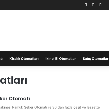
Facebook
X
You
tı
Kiralık Otomatları
İkinci El Otomatlar
Satış Otomatlar
atları
ker Otomatı
kinesi Pamuk Şeker Otomatı ile 30 dan fazla çeşit ve lezzette