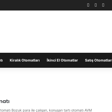
Facebook
X
You
tı
Kiralık Otomatları
İkinci El Otomatlar
Satış Otomatlar
matı
tomatı Bozuk para ile çalışan, konuşan tartı otomatı AVM