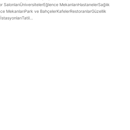
r SalonlarıÜniversitelerEğlence MekanlarıHastanelerSağlık
nce MekanlarıPark ve BahçelerKafelerRestoranlarGüzellik
İstasyonlarıTatil…