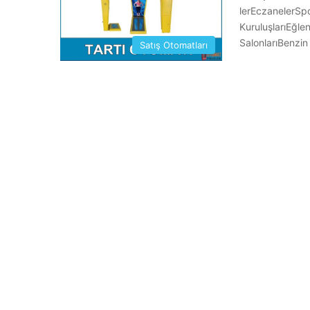
lerEczanelerSpo
KuruluşlarıEğle
SalonlarıBenzin 
Satış Otomatları