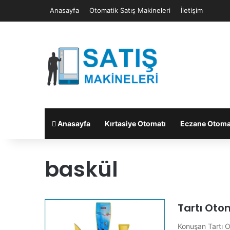
Anasayfa
Otomatik Satış Makineleri
İletişim
Anasayfa
Kırtasiye Otomatı
Eczane Otoma
baskül
Tartı Oto
Konuşan Tartı O