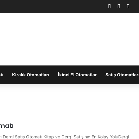
Facebook
X
You
tı
Kiralık Otomatları
İkinci El Otomatlar
Satış Otomatlar
matı
ı Dergi Satış Otomatı Kitap ve Dergi Satışının En Kolay YoluDergi