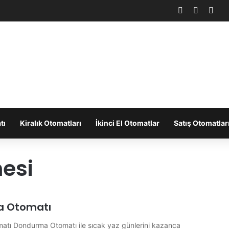
Facebook
X
You
tı
Kiralık Otomatları
İkinci El Otomatlar
Satış Otomatlar
esi
 Otomatı
tı Dondurma Otomatı ile sıcak yaz günlerini kazanca