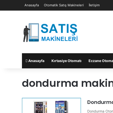
Anasayfa
Otomatik Satış Makineleri
İletişim
Anasayfa
Kırtasiye Otomatı
Eczane Otoma
dondurma makin
Dondurma
Dondurma Otoma