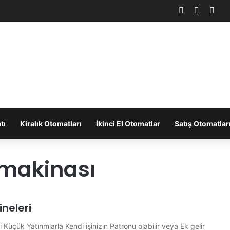
Facebook
X
You
tı
Kiralık Otomatları
İkinci El Otomatlar
Satış Otomatlar
makinası
neleri
Küçük Yatırımlarla Kendi işinizin Patronu olabilir veya Ek gelir