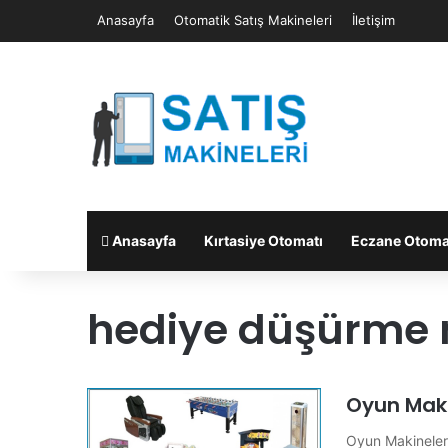
Anasayfa
Otomatik Satış Makineleri
İletişim
Anasayfa
Kırtasiye Otomatı
Eczane Otoma
hediye düşürme 
Oyun Maki
Oyun Makineleri 