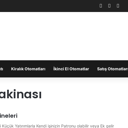
Facebook
X
You
tı
Kiralık Otomatları
İkinci El Otomatlar
Satış Otomatlar
akinası
neleri
Küçük Yatırımlarla Kendi işinizin Patronu olabilir veya Ek gelir