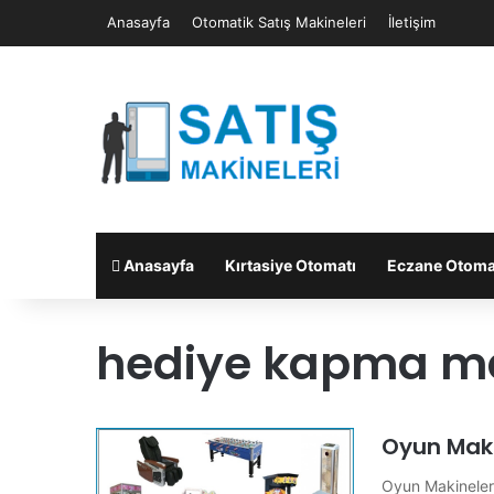
Anasayfa
Otomatik Satış Makineleri
İletişim
Anasayfa
Kırtasiye Otomatı
Eczane Otoma
hediye kapma m
Oyun Maki
Oyun Makineleri 