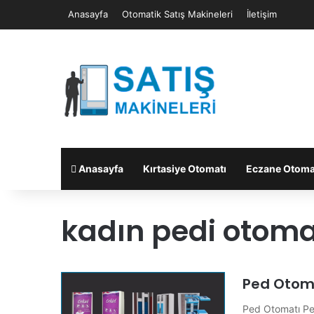
Anasayfa
Otomatik Satış Makineleri
İletişim
Anasayfa
Kırtasiye Otomatı
Eczane Otoma
kadın pedi otoma
Ped Otom
Ped Otomatı Ped 