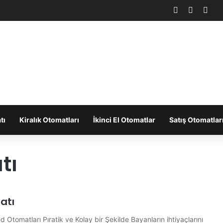
Facebook
X
You
tı
Kiralık Otomatları
İkinci El Otomatlar
Satış Otomatlar
tı
atı
Otomatları Pıratik ve Kolay bir Şekilde Bayanların ihtiyaçlarını