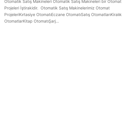
Otomatik Satış Makineleri Otomatik Satış Makineleri bir Otomat
Projeleri İştirakidir. Otomatik Satış Makinelerimiz Otomat
ProjeleriKırtasiye OtomatıEczane OtomatıSatış OtomatlarıKiralık
OtomatlarKitap OtomatıŞarj…