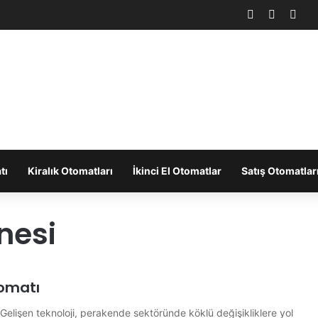
Facebook
X
You
tı
Kiralık Otomatları
İkinci El Otomatlar
Satış Otomatlar
nesi
tomatı
 Gelişen teknoloji, perakende sektöründe köklü değişikliklere yol