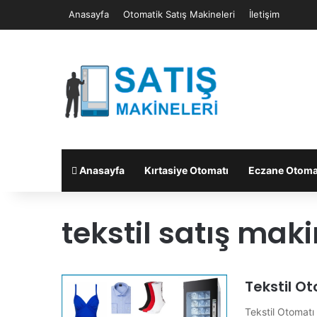
Anasayfa
Otomatik Satış Makineleri
İletişim
Anasayfa
Kırtasiye Otomatı
Eczane Otoma
tekstil satış maki
Tekstil O
Tekstil Otomatı