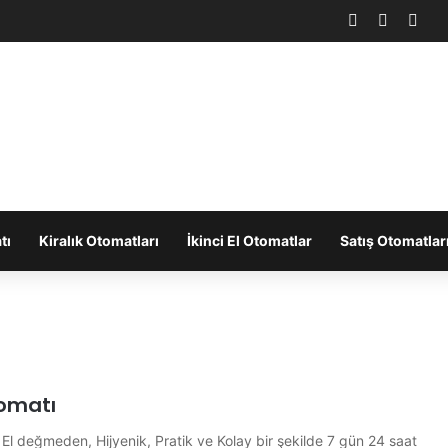
Facebook
X
You
tı
Kiralık Otomatları
İkinci El Otomatlar
Satış Otomatlar
omatı
l değmeden, Hijyenik, Pratik ve Kolay bir şekilde 7 gün 24 saat