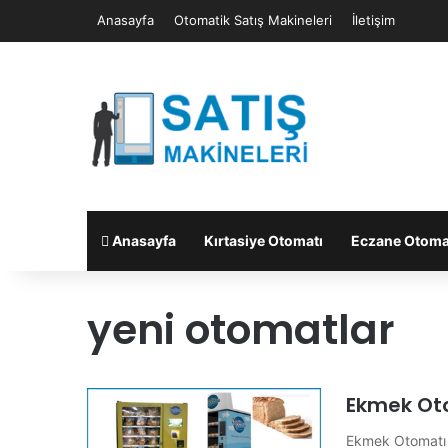
Anasayfa
Otomatik Satış Makineleri
İletişim
Anasayfa
Kırtasiye Otomatı
Eczane Otoma
yeni otomatlar
Ekmek Ot
Ekmek Otomatı E