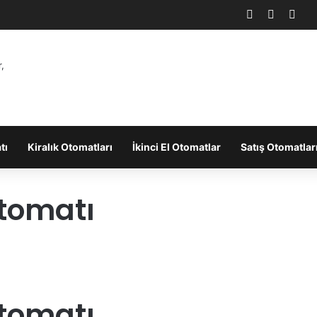
Facebook
X
You
tı
Kiralık Otomatları
İkinci El Otomatlar
Satış Otomatlar
tomatı
tomatı