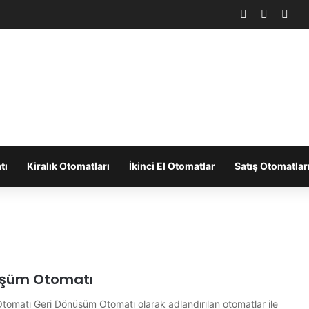
Facebook
X
You
tı
Kiralık Otomatları
İkinci El Otomatlar
Satış Otomatlar
üşüm Otomatı
omatı Geri Dönüşüm Otomatı olarak adlandırılan otomatlar ile